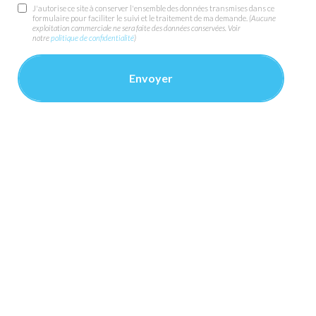
J'autorise ce site à conserver l'ensemble des données transmises dans ce
formulaire pour faciliter le suivi et le traitement de ma demande.
(Aucune
exploitation commerciale ne sera faite des données conservées. Voir
notre
politique de confidentialité
)