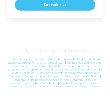
En savoir plus
Indigo Piscines : Savoir-faire et services
Réalisation de piscine béton ou coque à petit prix à Capbreton
|
Installation de
piscine coque polyester sur mesure à Capbreton
|
Piscine avec plage immergée et
banquette intégrée à Capbreton
|
Installation de piscine coque et construction
de piscine béton à Capbreton
|
Spécialiste piscine coque et piscine béton dans les
Landes à Capbreton
|
Piscine coque polyester et piscine béton sur mesure à
Capbreton
|
Entreprise spécialisée en piscine coque sur mesure à Capbreton
|
Devis gratuit piscine coque et béton Capbreton
|
Devis gratuit pour la
rénovation de piscine béton à Capbreton
|
Constructeur de piscine coque sur
mesure dans les Landes
|
Devis gratuit pour construction de piscine coque et
béton à Capbreton
|
Devis gratuit construction piscine béton Capbreton
|
Mini
piscine de moins de 10 m² à Hossegor
|
A Capbreton, profitez de l’été avec une
piscine béton Indigo Piscines !
|
Devis gratuit pour la rénovation de piscine par
un professionnel à Dax
|
Installation piscine coque pas cher Capbreton,
réalisation piscine béton pas cher
|
Meilleur pisciniste pour piscine coque dans
le sud des Landes
|
Pisciniste pour conception et installation de piscine à coque