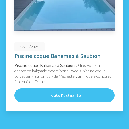
/08/2026
21
cine coque Bahamas à Saubion
Déc
Cap
ne coque Bahamas à Saubion
Offrez-vous un
Décou
 de baignade exceptionnel avec la piscine coque
confo
ster « Bahamas » de Mediester, un modèle conçu et
cette
qué en France…
7,00 x
Toute l'actualité