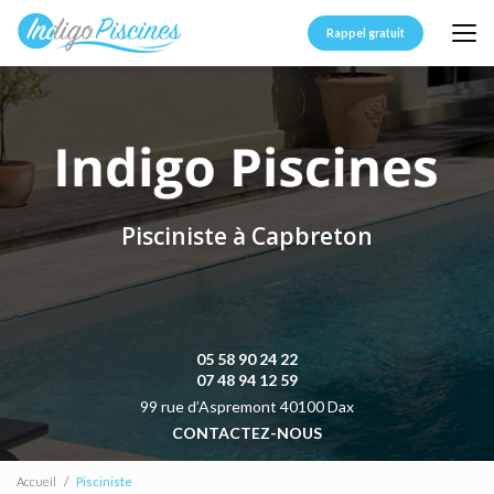
Aller
au
Rappel gratuit
contenu
principal
Pisciniste à Capbreton
05 58 90 24 22
07 48 94 12 59
99 rue d’Aspremont 40100 Dax
CONTACTEZ-NOUS
Accueil
Pisciniste