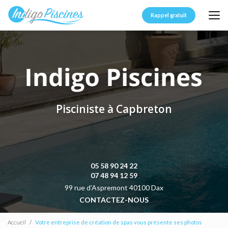
Aller
au
Rappel gratuit
contenu
principal
Pisciniste à Capbreton
05 58 90 24 22
07 48 94 12 59
99 rue d’Aspremont 40100 Dax
CONTACTEZ-NOUS
Accueil
Votre entreprise de création de spas vous présente ses photos