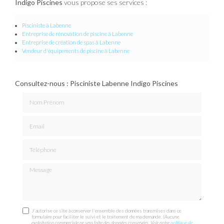
Indigo Piscines
vous propose ses services :
Pisciniste à Labenne
Entreprise de rénovation de piscine à Labenne
Entreprise de création de spas à Labenne
Vendeur d'équipements de piscine à Labenne
Consultez-nous : Pisciniste Labenne Indigo Piscines
Nom Prénom
Email
Téléphone
Message
J'autorise ce site à conserver l'ensemble des données transmises dans ce
formulaire pour faciliter le suivi et le traitement de ma demande.
(Aucune
exploitation commerciale ne sera faite des données conservées. Voir notre
politique de