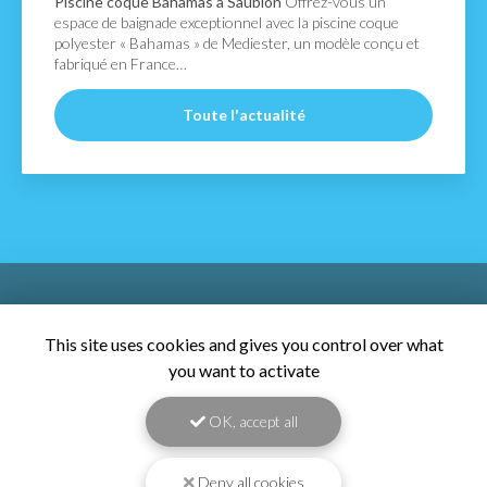
ffrez-vous un
Découvrez la piscine CAP HORN à
 la piscine coque
confort et équipements haut de ga
, un modèle conçu et
cette piscine Mediester CAP HORN 
7,00 x 3,35 m avec coffre…
ité
Toute l'actual
This site uses cookies and gives you control over what
you want to activate
OK, accept all
Pisciniste à Capbreton
Deny all cookies