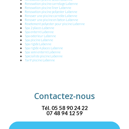
Renovation piscine carrelage Labenne
Renovation piscine liner Labenne
Renovation piscine polyester Labenne
Renover une piscine carrelée Labenne
Renover une piscine en beton Labenne
Revetement polyester pour piscine Labenne
Spa 2 places Labenne
Spa enterré Labenne
Spa exterieur Labenne
Spa piscine Labenne
Spa rigide Labenne
Spa rigide 4 places Labenne
Spa semi enterré Labenne
Specialiste piscine Labenne
Tarif piscine Labenne
Contactez-nous
Tél.
05 58 90 24 22
07 48 94 12 59