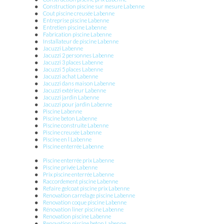
piscine coque et béton à Capbreton
|
Pisciniste pour conception et
Construction piscine sur mesure Labenne
installation de piscine à coque ou en béton chez un particulier à
Cout piscine creusée Labenne
Capbreton
|
Installation rapide de piscine coque à prix compétitif à
Entreprise piscine Labenne
Capbreton
Entretien piscine Labenne
Fabrication piscine Labenne
Installateur de piscine Labenne
Jacuzzi Labenne
Jacuzzi 2 personnes Labenne
Jacuzzi 3 places Labenne
Jacuzzi 5 places Labenne
Jacuzzi achat Labenne
Jacuzzi dans maison Labenne
Jacuzzi extérieur Labenne
Jacuzzi jardin Labenne
Jacuzzi pour jardin Labenne
Piscine Labenne
Piscine beton Labenne
Piscine construite Labenne
Piscine creusée Labenne
Piscine en l Labenne
Piscine enterrée Labenne
Piscine enterrée prix Labenne
Piscine privée Labenne
Prix piscine enterrée Labenne
Raccordement piscine Labenne
Refaire gelcoat piscine prix Labenne
Renovation carrelage piscine Labenne
Renovation coque piscine Labenne
Rénovation liner piscine Labenne
Renovation piscine Labenne
Renovation piscine beton Labenne