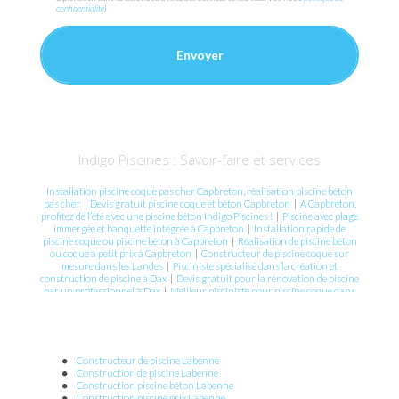
confidentialité
)
Indigo Piscines : Savoir-faire et services
Installation piscine coque pas cher Capbreton, réalisation piscine béton
pas cher
|
Devis gratuit piscine coque et béton Capbreton
|
A Capbreton,
profitez de l’été avec une piscine béton Indigo Piscines !
|
Piscine avec plage
immergée et banquette intégrée à Capbreton
|
Installation rapide de
piscine coque ou piscine béton à Capbreton
|
Réalisation de piscine béton
ou coque à petit prix à Capbreton
|
Constructeur de piscine coque sur
mesure dans les Landes
|
Pisciniste spécialisé dans la création et
construction de piscine à Dax
|
Devis gratuit pour la rénovation de piscine
par un professionnel à Dax
|
Meilleur pisciniste pour piscine coque dans
le sud des Landes
|
Installation de piscine coque et construction de piscine
béton à Capbreton
|
Devis gratuit pour la rénovation de piscine béton à
Capbreton
|
Devis gratuit construction piscine béton Capbreton
|
Installation de piscine coque polyester sur mesure à Capbreton
|
Spécialiste piscine coque et piscine béton dans les Landes à Capbreton
|
Constructeur de piscine Labenne
Piscine coque polyester et piscine béton sur mesure à Capbreton
|
Construction de piscine Labenne
Entreprise spécialisée en piscine coque sur mesure à Capbreton
|
Mini
Construction piscine béton Labenne
piscine de moins de 10 m² à Hossegor
|
Devis gratuit pour construction de
Construction piscine prix Labenne