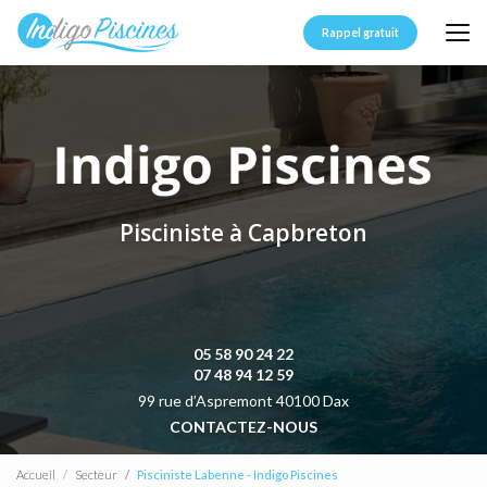
Aller
au
Rappel gratuit
contenu
principal
Pisciniste à Capbreton
05 58 90 24 22
07 48 94 12 59
99 rue d’Aspremont 40100 Dax
CONTACTEZ-NOUS
Accueil
Secteur
Pisciniste Labenne - Indigo Piscines