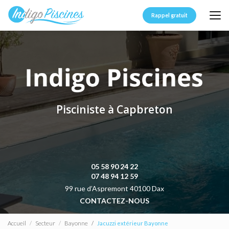
Aller
au
Rappel gratuit
contenu
principal
Pisciniste à Capbreton
05 58 90 24 22
07 48 94 12 59
99 rue d’Aspremont 40100 Dax
CONTACTEZ-NOUS
Accueil
Secteur
Bayonne
Jacuzzi extérieur Bayonne