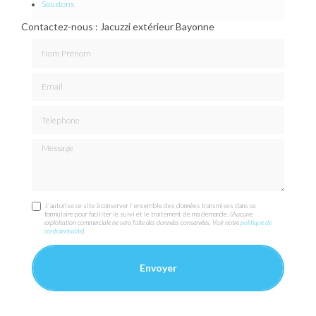
Soustons
Contactez-nous : Jacuzzi extérieur Bayonne
Nom Prénom
Email
Téléphone
Message
J'autorise ce site à conserver l'ensemble des données transmises dans ce
formulaire pour faciliter le suivi et le traitement de ma demande.
(Aucune
exploitation commerciale ne sera faite des données conservées. Voir notre
politique de
confidentialité
)