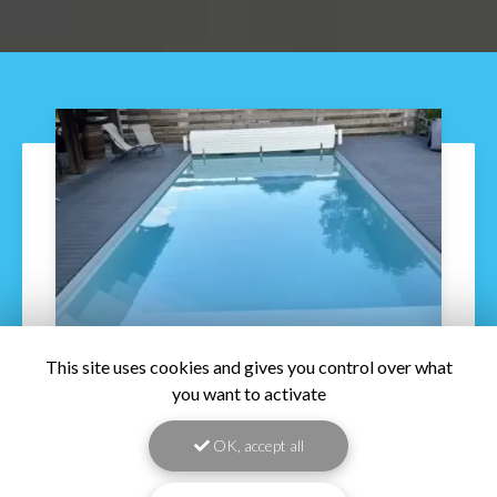
This site uses cookies and gives you control over what
you want to activate
21/08/2026
Découvrez la piscine CAP HORN à
OK, accept all
Capbreton
Découvrez la piscine CAP HORN à Capbreton
: élégance,