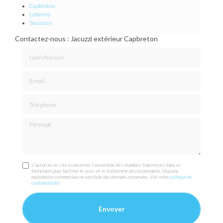
Capbreton
Labenne
Soustons
Contactez-nous : Jacuzzi extérieur Capbreton
Nom Prénom
Email
Téléphone
Message
J'autorise ce site à conserver l'ensemble des données transmises dans ce
formulaire pour faciliter le suivi et le traitement de ma demande.
(Aucune
exploitation commerciale ne sera faite des données conservées. Voir notre
politique de
confidentialité
)