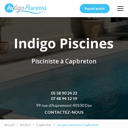
Aller
au
Rappel gratuit
contenu
principal
Pisciniste à Capbreton
05 58 90 24 22
07 48 94 12 59
99 rue d’Aspremont 40100 Dax
CONTACTEZ-NOUS
Accueil
Secteur
Capbreton
Jacuzzi extérieur Capbreton