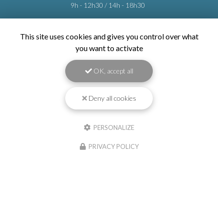
Lundi au vendredi :
9h - 12h30 / 14h - 18h30
This site uses cookies and gives you control over what
Voir
+
d'infos sur
facebook
you want to activate
OK, accept all
Deny all cookies
Envoyez un message
Nom Prénom
PERSONALIZE
PRIVACY POLICY
Société
Email
Téléphone