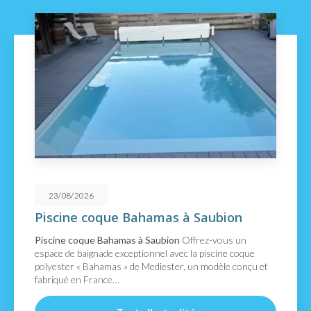
21/08/2026
oque Bahamas à Saubion
Découvrez
Capbreto
 Bahamas à Saubion
Offrez-vous un
Découvrez la 
ade exceptionnel avec la piscine coque
confort et équ
hamas » de Mediester, un modèle conçu et
cette piscine 
ance…
7,00 x 3,35 m 