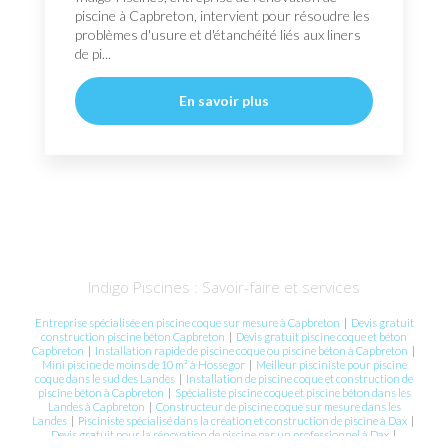
piscine à Capbreton, intervient pour résoudre les
problèmes d'usure et d'étanchéité liés aux liners
de pi...
En savoir plus
Indigo Piscines : Savoir-faire et services
Entreprise spécialisée en piscine coque sur mesure à Capbreton
|
Devis gratuit
construction piscine béton Capbreton
|
Devis gratuit piscine coque et béton
Capbreton
|
Installation rapide de piscine coque ou piscine béton à Capbreton
|
Mini piscine de moins de 10 m² à Hossegor
|
Meilleur pisciniste pour piscine
coque dans le sud des Landes
|
Installation de piscine coque et construction de
piscine béton à Capbreton
|
Spécialiste piscine coque et piscine béton dans les
Landes à Capbreton
|
Constructeur de piscine coque sur mesure dans les
Landes
|
Pisciniste spécialisé dans la création et construction de piscine à Dax
|
Devis gratuit pour la rénovation de piscine par un professionnel à Dax
|