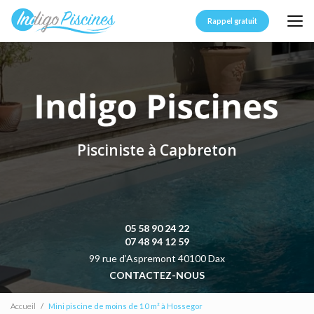
Aller
au
Rappel gratuit
contenu
principal
Pisciniste à Capbreton
05 58 90 24 22
07 48 94 12 59
99 rue d’Aspremont 40100 Dax
CONTACTEZ-NOUS
Accueil
Mini piscine de moins de 10 m² à Hossegor