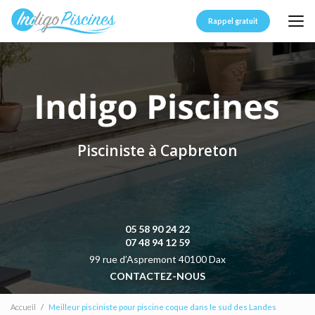
Aller
au
Rappel gratuit
contenu
principal
Pisciniste à Capbreton
05 58 90 24 22
07 48 94 12 59
99 rue d’Aspremont 40100 Dax
CONTACTEZ-NOUS
Accueil
Meilleur pisciniste pour piscine coque dans le sud des Landes