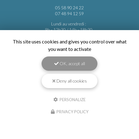
05 58 90 24 22
07 48 94 12 59
Lundi au vendredi :
9h - 12h30 / 14h - 18h30
This site uses cookies and gives you control over what
Voir
+
d'infos sur
you want to activate
facebook
OK, accept all
Deny all cookies
Envoyez un message
PERSONALIZE
Nom Prénom
PRIVACY POLICY
Société
Email