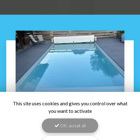
This site uses cookies and gives you control over what
you want to activate
21/08/2026
Découvrez la piscine CAP HORN à
OK, accept all
Capbreton
Découvrez la piscine CAP HORN à Capbreton
: élégance,