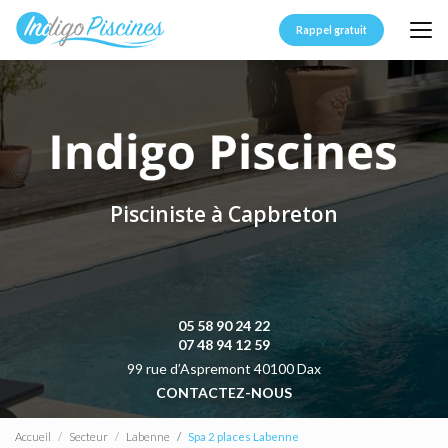
Aller
au
Rappel gratuit
contenu
principal
Pisciniste à Capbreton
05 58 90 24 22
07 48 94 12 59
99 rue d’Aspremont 40100 Dax
CONTACTEZ-NOUS
Accueil
Secteur
Labenne
Spa 2 places Labenne