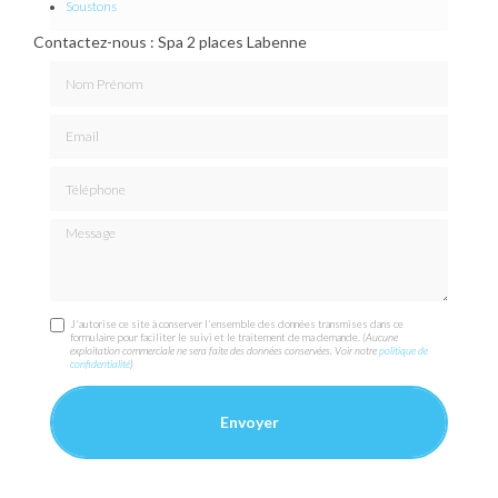
Soustons
Contactez-nous : Spa 2 places Labenne
Nom Prénom
Email
Téléphone
Message
J'autorise ce site à conserver l'ensemble des données transmises dans ce
formulaire pour faciliter le suivi et le traitement de ma demande.
(Aucune
exploitation commerciale ne sera faite des données conservées. Voir notre
politique de
confidentialité
)