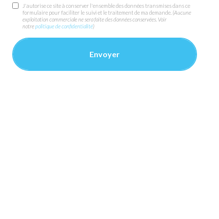
J'autorise ce site à conserver l'ensemble des données transmises dans ce
formulaire pour faciliter le suivi et le traitement de ma demande.
(Aucune
exploitation commerciale ne sera faite des données conservées. Voir
notre
politique de confidentialité
)