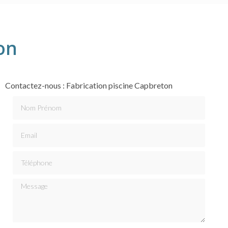
on
Contactez-nous : Fabrication piscine Capbreton
Nom Prénom
Email
Téléphone
Message