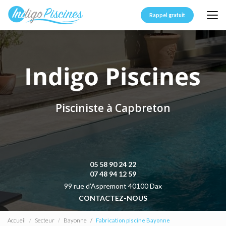
Aller
au
Rappel gratuit
contenu
principal
Pisciniste à Capbreton
05 58 90 24 22
07 48 94 12 59
99 rue d’Aspremont 40100 Dax
CONTACTEZ-NOUS
Accueil
Secteur
Bayonne
Fabrication piscine Bayonne