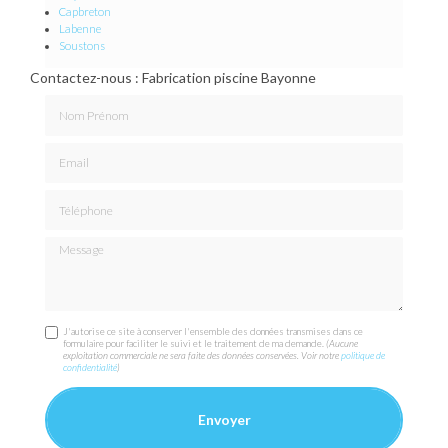
Capbreton
Labenne
Soustons
Contactez-nous : Fabrication piscine Bayonne
Nom Prénom
Email
Téléphone
Message
J'autorise ce site à conserver l'ensemble des données transmises dans ce
formulaire pour faciliter le suivi et le traitement de ma demande.
(Aucune
exploitation commerciale ne sera faite des données conservées. Voir notre
politique de
confidentialité
)