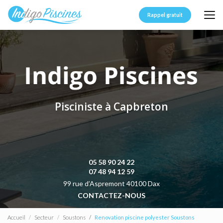
Aller
au
Rappel gratuit
contenu
principal
Pisciniste à Capbreton
05 58 90 24 22
07 48 94 12 59
99 rue d’Aspremont 40100 Dax
CONTACTEZ-NOUS
Accueil
Secteur
Soustons
Renovation piscine polyester Soustons