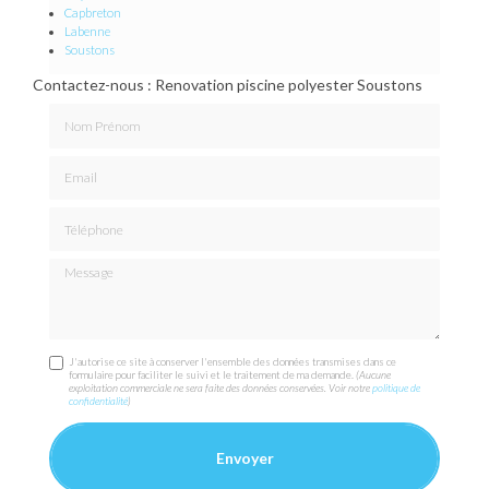
Capbreton
Labenne
Soustons
Contactez-nous : Renovation piscine polyester Soustons
Nom Prénom
Email
Téléphone
Message
J'autorise ce site à conserver l'ensemble des données transmises dans ce
formulaire pour faciliter le suivi et le traitement de ma demande.
(Aucune
exploitation commerciale ne sera faite des données conservées. Voir notre
politique de
confidentialité
)