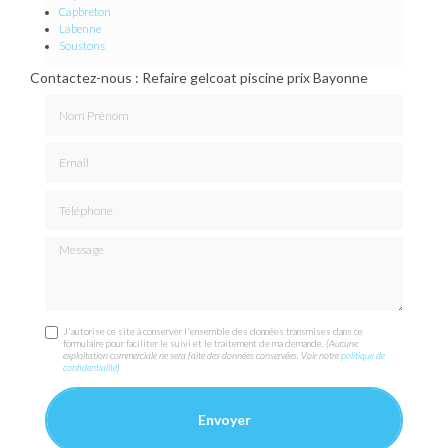
Capbreton
Labenne
Soustons
Contactez-nous : Refaire gelcoat piscine prix Bayonne
Nom Prénom
Email
Téléphone
Message
J'autorise ce site à conserver l'ensemble des données transmises dans ce
formulaire pour faciliter le suivi et le traitement de ma demande.
(Aucune
exploitation commerciale ne sera faite des données conservées. Voir notre
politique de
confidentialité
)