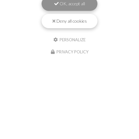
OK, accept all
Découvrez la piscine CAP HORN à
Capbreton
Deny all cookies
Découvrez la piscine CAP HORN à Capbreton
: élégance,
confort et équipements haut de gamme À Capbreton,
cette piscine Mediester CAP HORN (aux dimensions de
PERSONALIZE
7,00 x 3,35 m avec coffre…
PRIVACY POLICY
Toute l'actualité