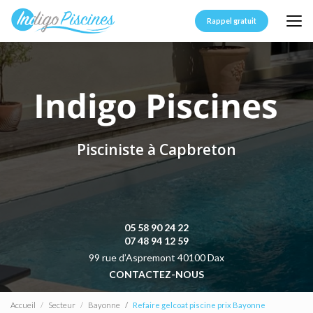
Aller
au
Rappel gratuit
contenu
principal
Pisciniste à Capbreton
05 58 90 24 22
07 48 94 12 59
99 rue d’Aspremont 40100 Dax
CONTACTEZ-NOUS
Accueil
Secteur
Bayonne
Refaire gelcoat piscine prix Bayonne