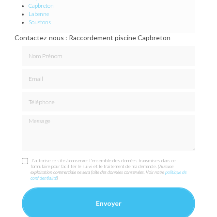
Capbreton
Labenne
Soustons
Contactez-nous : Raccordement piscine Capbreton
Nom Prénom
Email
Téléphone
Message
J'autorise ce site à conserver l'ensemble des données transmises dans ce
formulaire pour faciliter le suivi et le traitement de ma demande.
(Aucune
exploitation commerciale ne sera faite des données conservées. Voir notre
politique de
confidentialité
)