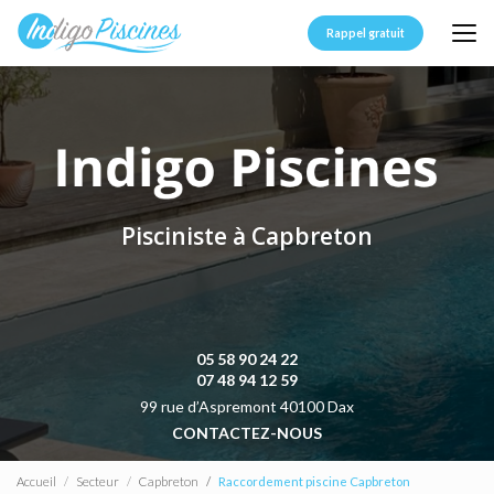
Aller
au
Rappel gratuit
contenu
principal
Pisciniste à Capbreton
05 58 90 24 22
07 48 94 12 59
99 rue d’Aspremont 40100 Dax
CONTACTEZ-NOUS
Accueil
Secteur
Capbreton
Raccordement piscine Capbreton