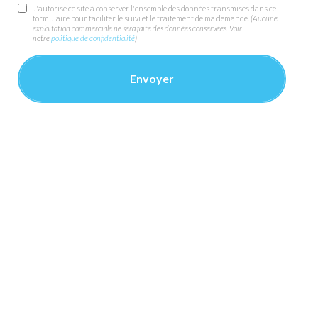
J'autorise ce site à conserver l'ensemble des données transmises dans ce
formulaire pour faciliter le suivi et le traitement de ma demande.
(Aucune
exploitation commerciale ne sera faite des données conservées. Voir
notre
politique de confidentialité
)