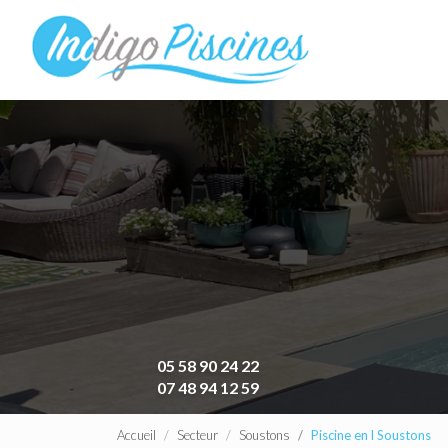
Navigation principa
Aller
au
contenu
principal
05 58 90 24 22
07 48 94 12 59
Accueil
Secteur
Soustons
Piscine en l Soustons