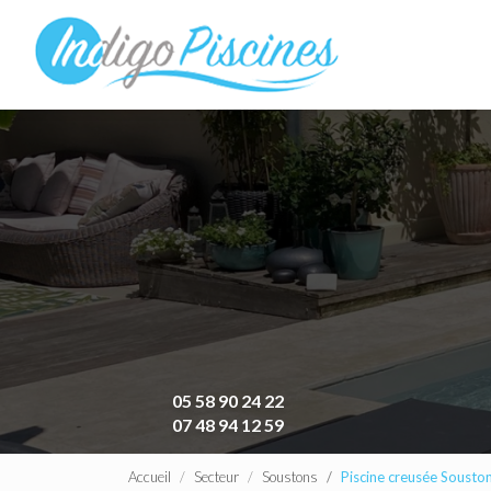
Navigation principa
Aller
au
contenu
principal
05 58 90 24 22
07 48 94 12 59
Accueil
Secteur
Soustons
Piscine creusée Sousto