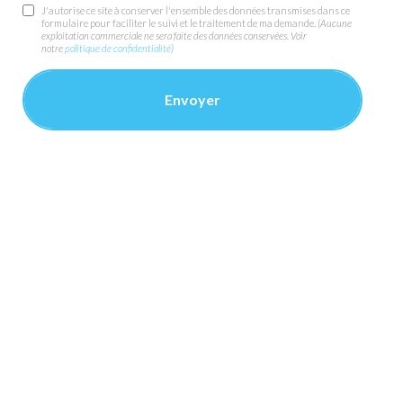
J'autorise ce site à conserver l'ensemble des données transmises dans ce
formulaire pour faciliter le suivi et le traitement de ma demande.
(Aucune
exploitation commerciale ne sera faite des données conservées. Voir
notre
politique de confidentialité
)