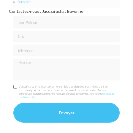
Soustons
Contactez-nous : Jacuzzi achat Bayonne
Nom Prénom
Email
Téléphone
Message
J'autorise ce site à conserver l'ensemble des données transmises dans ce
formulaire pour faciliter le suivi et le traitement de ma demande.
(Aucune
exploitation commerciale ne sera faite des données conservées. Voir notre
politique de
confidentialité
)