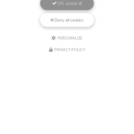
OK, accept all
Découvrez la piscine CAP HORN à
Capbreton
Deny all cookies
Découvrez la piscine CAP HORN à Capbreton
: élégance,
confort et équipements haut de gamme À Capbreton,
cette piscine Mediester CAP HORN (aux dimensions de
PERSONALIZE
7,00 x 3,35 m avec coffre…
PRIVACY POLICY
Toute l'actualité