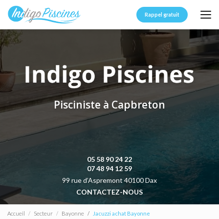
Aller
au
Rappel gratuit
contenu
principal
Pisciniste à Capbreton
05 58 90 24 22
07 48 94 12 59
99 rue d’Aspremont 40100 Dax
CONTACTEZ-NOUS
Accueil
Secteur
Bayonne
Jacuzzi achat Bayonne