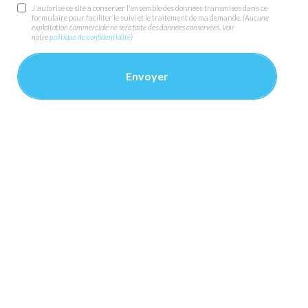
J'autorise ce site à conserver l'ensemble des données transmises dans ce
formulaire pour faciliter le suivi et le traitement de ma demande.
(Aucune
exploitation commerciale ne sera faite des données conservées. Voir
notre
politique de confidentialité
)