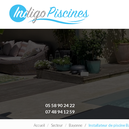
Navigation principa
Aller
au
contenu
principal
05 58 90 24 22
07 48 94 12 59
Accueil
Secteur
Bayonne
Installateur de piscine 