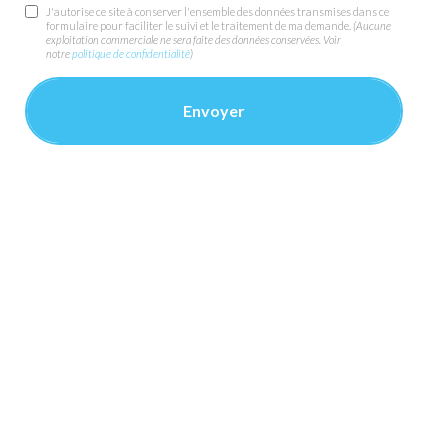
J'autorise ce site à conserver l'ensemble des données transmises dans ce
formulaire pour faciliter le suivi et le traitement de ma demande.
(Aucune
exploitation commerciale ne sera faite des données conservées. Voir
notre
politique de confidentialité
)