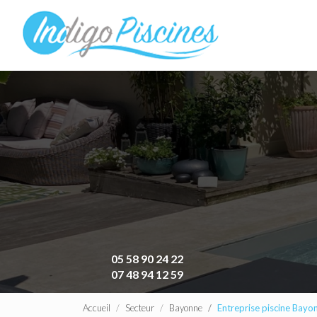
Navigation principa
Aller
au
contenu
principal
05 58 90 24 22
07 48 94 12 59
Accueil
Secteur
Bayonne
Entreprise piscine Bayo