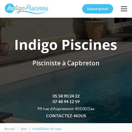
Aller
au
Rappel gratuit
contenu
principal
Pisciniste à Capbreton
05 58 90 24 22
07 48 94 12 59
99 rue d’Aspremont 40100 Dax
CONTACTEZ-NOUS
Accueil
Spas
Installation de spas