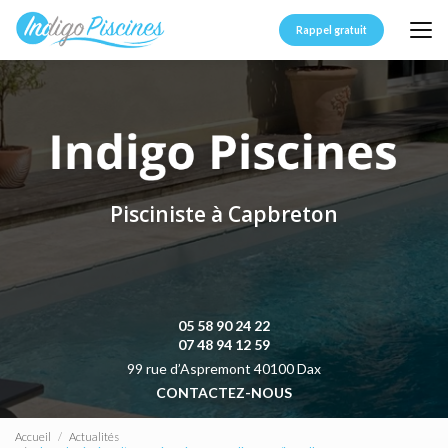
Aller
au
Rappel gratuit
contenu
principal
Pisciniste à Capbreton
05 58 90 24 22
07 48 94 12 59
99 rue d’Aspremont 40100 Dax
CONTACTEZ-NOUS
Accueil
Actualités