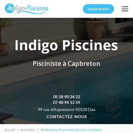
Aller
au
Rappel gratuit
contenu
principal
Pisciniste à Capbreton
05 58 90 24 22
07 48 94 12 59
99 rue d’Aspremont 40100 Dax
CONTACTEZ-NOUS
Accueil
Actualités
Réalisation d'une mini piscine à Saubion