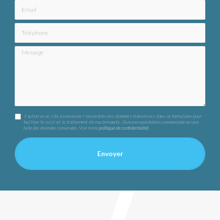
Email
Téléphone
Message
J'autorise ce site à conserver l'ensemble des données transmises dans ce formulaire pour
faciliter le suivi et le traitement de ma demande.
(Aucune exploitation commerciale ne sera
faite des données conservées. Voir notre
politique de confidentialité
)