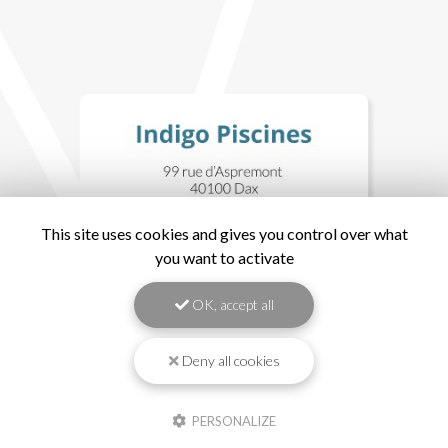
This site uses cookies and gives you control over what
you want to activate
OK, accept all
Deny all cookies
PERSONALIZE
Indigo Piscines, Pisciniste à Capbreton
Mentions légales
-
Plan du site
-
Liens utiles
-
Cookies