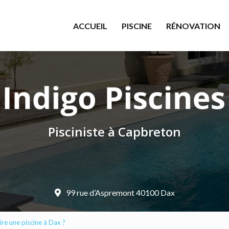
le
ACCUEIL
PISCINE
RÉNOVATION
Pisciniste à Capbreton
99 rue d’Aspremont 40100 Dax
ire une piscine à Dax ?