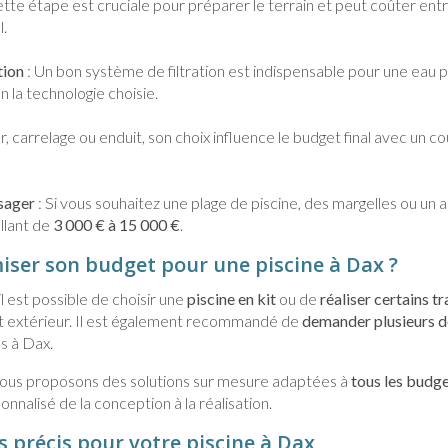
ette étape est cruciale pour préparer le terrain et peut coûter ent
l.
tion
: Un bon système de filtration est indispensable pour une eau p
n la technologie choisie.
er, carrelage ou enduit, son choix influence le budget final avec un co
sager
: Si vous souhaitez une plage de piscine, des margelles ou un ab
llant de
3 000 € à 15 000 €
.
ser son budget pour une piscine à Dax ?
 il est possible de choisir une
piscine en kit
ou de
réaliser certains 
extérieur. Il est également recommandé de
demander plusieurs d
es à Dax.
nous proposons des solutions sur mesure adaptées à
tous les budg
alisé de la conception à la réalisation.
s précis pour votre piscine à Dax