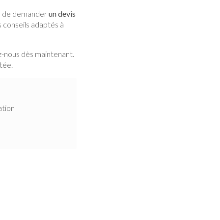
el de demander
un devis
 conseils adaptés à
z-nous dès maintenant.
tée.
ation