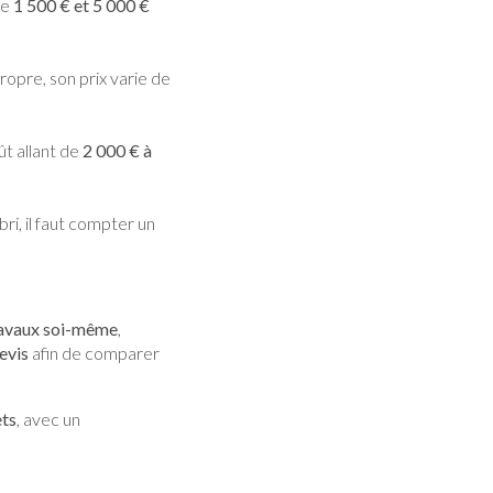
re
1 500 € et 5 000 €
ropre, son prix varie de
ût allant de
2 000 € à
ri, il faut compter un
travaux soi-même
,
evis
afin de comparer
ets
, avec un