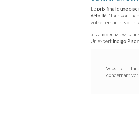
Le
prix final d’une pisc
détaillé
. Nous vous ac
votre terrain et vos env
Si vous souhaitez conn
Un expert
Indigo Pisci
Vous souhaitant
concernant vo