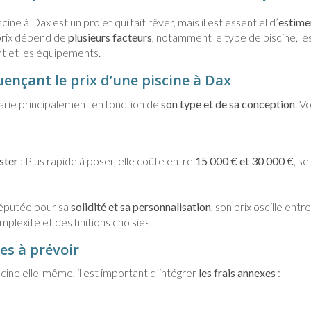
cine à Dax est un projet qui fait rêver, mais il est essentiel d’
estime
 prix dépend de
plusieurs facteurs
, notamment le type de piscine, les
 et les équipements.
luençant le prix d’une piscine à Dax
varie principalement en fonction de
son type et de sa conception
. V
ster
: Plus rapide à poser, elle coûte entre
15 000 € et 30 000 €
, se
éputée pour sa
solidité et sa personnalisation
, son prix oscille entr
plexité et des finitions choisies.
es à prévoir
scine elle-même, il est important d’intégrer
les frais annexes
: