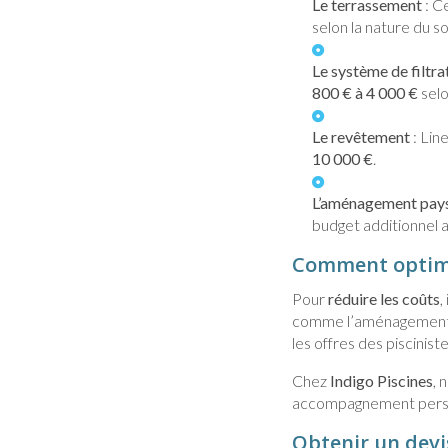
Le terrassement
: C
selon la nature du so
Le système de filtra
800 € à 4 000 €
selo
Le revêtement
: Lin
10 000 €
.
L’aménagement pay
budget additionnel a
Comment optimi
Pour
réduire les coûts
,
comme l’aménagement 
les offres des piscinist
Chez
Indigo Piscines
, 
accompagnement personn
Obtenir un devi