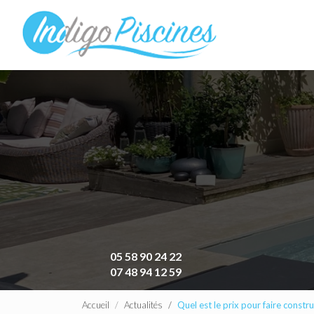
Navigation principa
Aller
au
contenu
principal
05 58 90 24 22
07 48 94 12 59
Accueil
Actualités
Quel est le prix pour faire constru