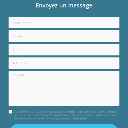
Envoyez un message
Nom Prénom
Société
Email
Téléphone
Message
J'autorise ce site à conserver l'ensemble des données transmises dans ce formulaire pour
faciliter le suivi et le traitement de ma demande.
(Aucune exploitation commerciale ne sera
faite des données conservées. Voir notre
politique de confidentialité
)