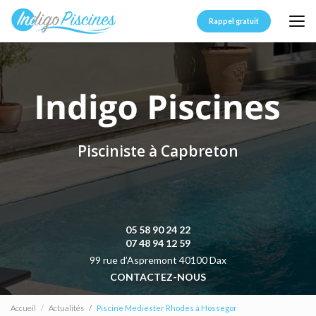
Aller
au
Rappel gratuit
contenu
principal
Pisciniste à Capbreton
05 58 90 24 22
07 48 94 12 59
99 rue d’Aspremont 40100 Dax
CONTACTEZ-NOUS
Accueil
Actualités
Piscine Mediester Rhodes à Hossegor