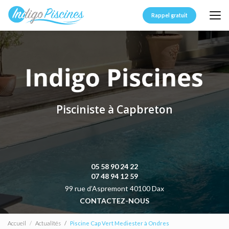
Aller
au
Rappel gratuit
contenu
principal
Pisciniste à Capbreton
05 58 90 24 22
07 48 94 12 59
99 rue d’Aspremont 40100 Dax
CONTACTEZ-NOUS
Accueil
Actualités
Piscine Cap Vert Mediester à Ondres