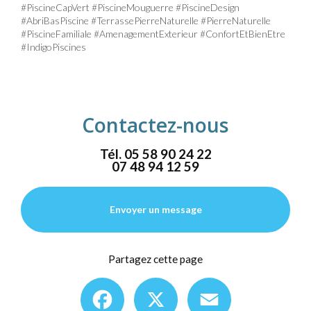
#PiscineCapVert #PiscineMouguerre #PiscineDesign
#AbriBasPiscine #TerrassePierreNaturelle #PierreNaturelle
#PiscineFamiliale #AmenagementExterieur #ConfortEtBienEtre
#IndigoPiscines
Contactez-nous
Tél.
05 58 90 24 22
07 48 94 12 59
Envoyer un message
Partagez cette page
Facebook
X
Email