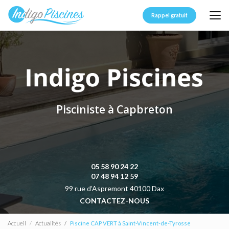
Aller
au
Rappel gratuit
contenu
principal
Pisciniste à Capbreton
05 58 90 24 22
07 48 94 12 59
99 rue d’Aspremont 40100 Dax
CONTACTEZ-NOUS
Accueil
Actualités
Piscine CAP VERT à Saint-Vincent-de-Tyrosse