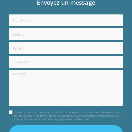
Envoyez un message
Nom Prénom
Société
Email
Téléphone
Message
J'autorise ce site à conserver l'ensemble des données transmises dans ce formulaire pour
faciliter le suivi et le traitement de ma demande.
(Aucune exploitation commerciale ne sera
faite des données conservées. Voir notre
politique de confidentialité
)