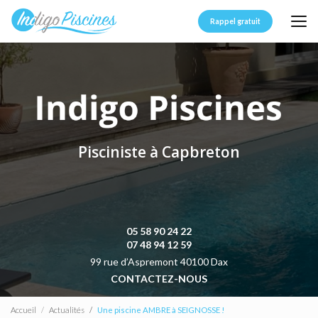
Aller
au
Rappel gratuit
contenu
principal
Pisciniste à Capbreton
05 58 90 24 22
07 48 94 12 59
99 rue d’Aspremont 40100 Dax
CONTACTEZ-NOUS
Accueil
Actualités
Une piscine AMBRE à SEIGNOSSE !