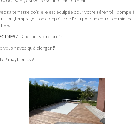
5.00 x 2.50m) est votre solution
clef en main !
c sa terrasse bois, elle est équipée pour votre sérénité : pompe
lus longtemps, gestion complète de l'eau pour un entretien minimal
ifiée.
SCINES
à Dax pour votre projet
 vous n'ayez qu'à plonger !"
lle #maytronics #