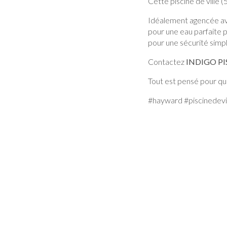
Cette piscine de ville (
Idéalement agencée ave
pour une eau parfaite p
pour une sécurité simpl
Contactez
INDIGO PI
Tout est pensé pour que
#hayward #piscinedevi