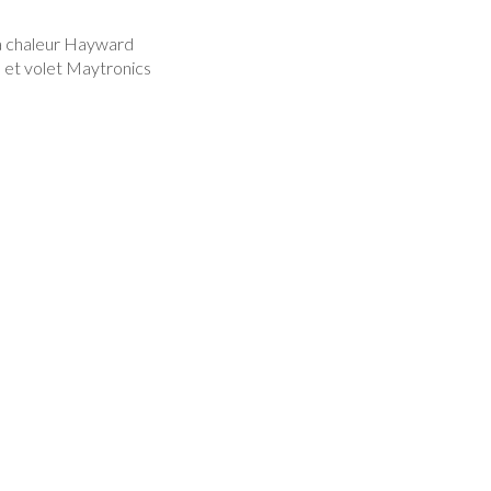
 à chaleur Hayward
, et volet Maytronics