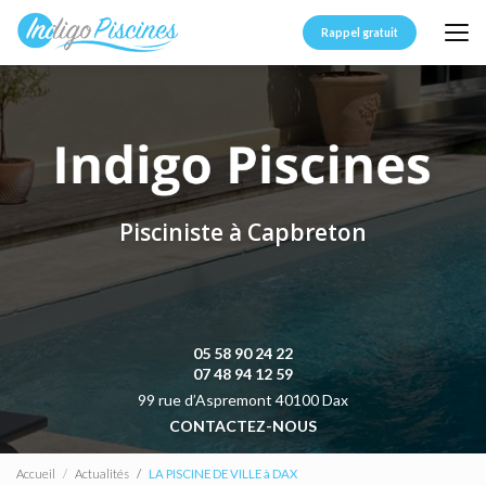
Aller
au
Rappel gratuit
contenu
principal
Pisciniste à Capbreton
05 58 90 24 22
07 48 94 12 59
99 rue d’Aspremont 40100 Dax
CONTACTEZ-NOUS
Accueil
Actualités
LA PISCINE DE VILLE à DAX