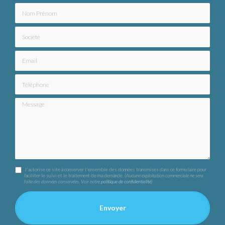
Nom Prénom
Société
Email
Téléphone
Message
J'autorise ce site à conserver l'ensemble des données transmises dans ce formulaire pour
faciliter le suivi et le traitement de ma demande.
(Aucune exploitation commerciale ne sera
faite des données conservées. Voir notre
politique de confidentialité
)