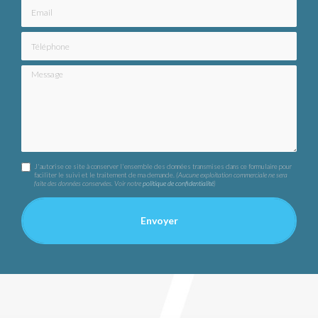
Email
Téléphone
Message
J'autorise ce site à conserver l'ensemble des données transmises dans ce formulaire pour
faciliter le suivi et le traitement de ma demande.
(Aucune exploitation commerciale ne sera
faite des données conservées. Voir notre
politique de confidentialité
)