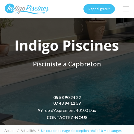
Aller
au
Rappel gratuit
contenu
principal
Pisciniste à Capbreton
05 58 90 24 22
07 48 94 12 59
99 rue d’Aspremont 40100 Dax
CONTACTEZ-NOUS
Accueil
Actualités
Un couloir de nage d'exception réalisé à Messanges