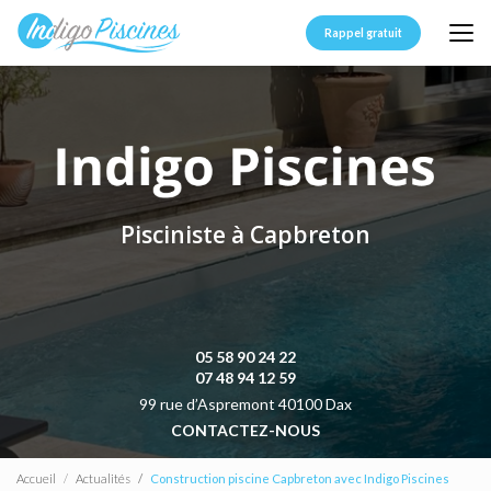
Aller
au
Rappel gratuit
contenu
principal
Pisciniste à Capbreton
05 58 90 24 22
07 48 94 12 59
99 rue d’Aspremont 40100 Dax
CONTACTEZ-NOUS
Accueil
Actualités
Construction piscine Capbreton avec Indigo Piscines