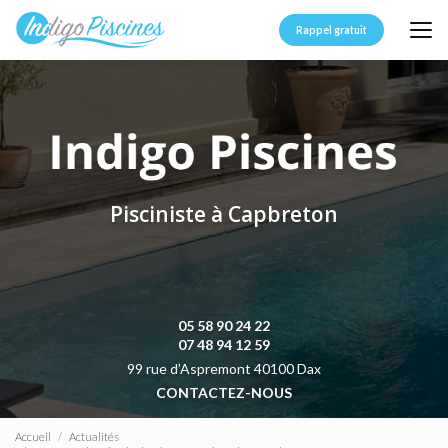
Aller
au
Rappel gratuit
contenu
principal
Pisciniste à Capbreton
05 58 90 24 22
07 48 94 12 59
99 rue d’Aspremont 40100 Dax
CONTACTEZ-NOUS
Accueil
Actualités