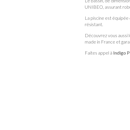
Le bassin, de dimension
UNIBEO, assurant robus
La piscine est équipée 
résistant.
Découvrez vous aussi le
made in France et garant
Faites appel à
Indigo P