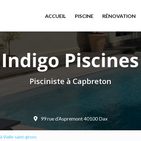
le
ACCUEIL
PISCINE
RÉNOVATION
Pisciniste à Capbreton
99 rue d’Aspremont 40100 Dax
à Vielle-saint-girons