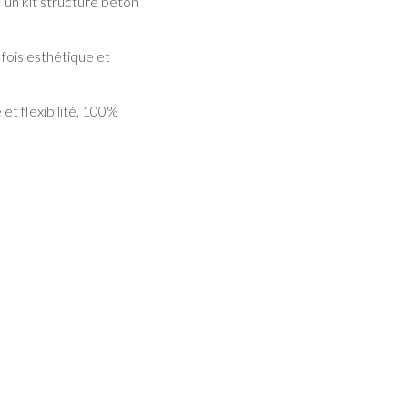
d’un kit structure béton
 fois esthétique et
et flexibilité, 100%