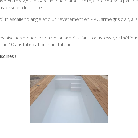
s 5,50 m x 2,50 m avec un fond plat à 1,35 m, a été réalisé à partir 
tesse et durabilité.
d’un escalier d’angle et d’un revêtement en PVC armé gris clair, à la
s piscines monobloc en béton armé, alliant robustesse, esthétique 
ie 10 ans fabrication et installation.
iscines
!