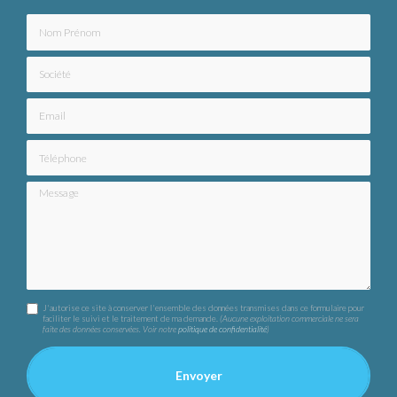
Nom Prénom
Société
Email
Téléphone
Message
J'autorise ce site à conserver l'ensemble des données transmises dans ce formulaire pour
faciliter le suivi et le traitement de ma demande.
(Aucune exploitation commerciale ne sera
faite des données conservées. Voir notre
politique de confidentialité
)