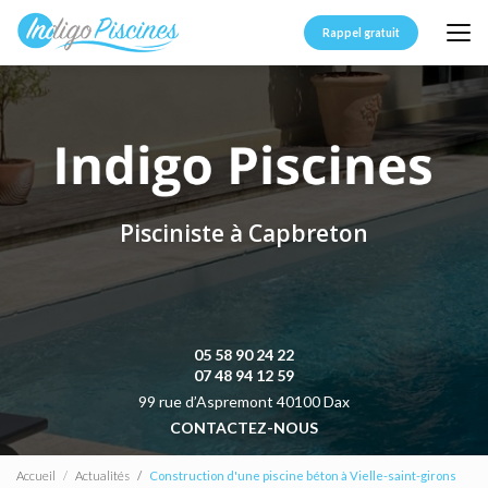
Aller
au
Rappel gratuit
contenu
principal
Pisciniste à Capbreton
05 58 90 24 22
07 48 94 12 59
99 rue d’Aspremont 40100 Dax
CONTACTEZ-NOUS
Accueil
Actualités
Construction d'une piscine béton à Vielle-saint-girons