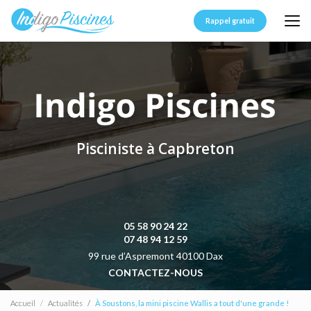
Aller
au
Rappel gratuit
contenu
principal
Pisciniste à Capbreton
05 58 90 24 22
07 48 94 12 59
99 rue d’Aspremont 40100 Dax
CONTACTEZ-NOUS
Accueil
Actualités
À Soustons, la mini piscine Wallis a tout d'une grande !