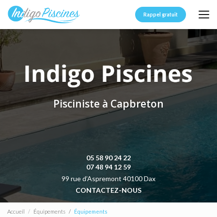
Aller
au
Rappel gratuit
contenu
principal
Pisciniste à Capbreton
05 58 90 24 22
07 48 94 12 59
99 rue d’Aspremont 40100 Dax
CONTACTEZ-NOUS
Accueil
Équipements
Équipements