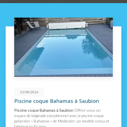
21/08/2026
ion
Découvrez la piscine CAP HOR
Capbreton
us un
Découvrez la piscine CAP HORN à Capbret
e coque
confort et équipements haut de gamme À Cap
e conçu et
cette piscine Mediester CAP HORN (aux dime