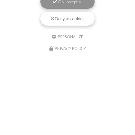
OK, accept all
Message
Deny all cookies
PERSONALIZE
PRIVACY POLICY
J'autorise ce site à conserver l'ensemble des données transmises dans ce formulaire pour
faciliter le suivi et le traitement de ma demande.
(Aucune exploitation commerciale ne sera
faite des données conservées. Voir notre
politique de confidentialité
)